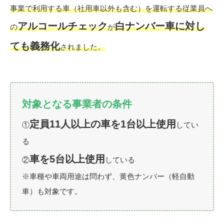
事業で利用する車（社用車以外も含む）を運転する従業員へ
アルコールチェック
白ナンバー車に対し
の
が
ても義務化
されました。
対象となる事業者の条件
定員11人以上の車
を1台以上使用
①
してい
る
車を5台以上使用
②
している
※車種や車両用途は問わず、黄色ナンバー（軽自動
車）も対象です。