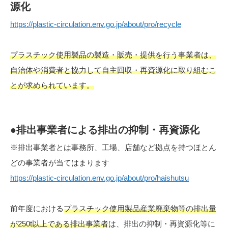
源化
https://plastic-circulation.env.go.jp/about/pro/recycle
プラスチック使用製品の製造・販売・提供を行う事業者は、
自治体や消費者と協力して自主回収・再資源化に取り組むこ
とが求められています。
●排出事業者による排出の抑制・再資源化
※排出事業者とは事務所、工場、店舗など拠点を持つほとん
どの事業者が当てはまります
https://plastic-circulation.env.go.jp/about/pro/haishutsu
前年度における
プラスチック使用製品産業廃棄物等の排出量
が250t以上である排出事業者
は、排出の抑制・再資源化等に