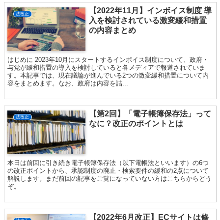
【2022年11月】インボイス制度 導
法改正
入を検討されている激変緩和措置
の内容まとめ
はじめに 2023年10月にスタートするインボイス制度について、政府・
与党が緩和措置の導入を検討していると各メディアで報道されていま
す。本記事では、現在議論が進んでいる2つの激変緩和措置について内
容をまとめます。なお、政府は内容を詰...
【第2回】「電子帳簿保存法」って
法改正
なに？改正のポイントとは
本日は前回に引き続き電子帳簿保存法（以下電帳法といいます）の6つ
の改正ポイントから、承認制度の廃止・検索要件の緩和の2点について
解説します。まだ前回の記事をご覧になっていない方はこちらからどう
ぞ。
【2022年6月改正】ECサイトは修