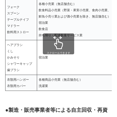
各種小売業（無店舗含む）
フォーク
飲食料品小売業（野菜・果実小売業、食肉小売業、
スプーン
鮮魚小売り業および酒小売業を除き、無店舗含む）
テーブルナイフ
宿泊業
マドラー
飲食店
飲料用ストロー
持ち帰り・配達飲食サービス業
ヘアブラシ
くし
スクロールできます
かみそり
宿泊業
シャワーキャップ
歯ブラシ
衣類用ハンガー
各種商品小売業（無店舗含む）
衣類用カバー
洗濯業
●製造・販売事業者等による自主回収・再資