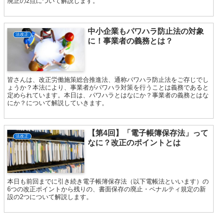
廃止の2点について解説します。
中小企業もパワハラ防止法の対象
法改正
に！事業者の義務とは？
皆さんは、改正労働施策総合推進法、通称パワハラ防止法をご存じでし
ょうか？本法により、事業者がパワハラ対策を行うことは義務であると
定められています。本日は、パワハラとはなにか？事業者の義務とはな
にか？について解説していきます。
【第4回】「電子帳簿保存法」って
法改正
なに？改正のポイントとは
本日も前回までに引き続き電子帳簿保存法（以下電帳法といいます）の
6つの改正ポイントから残りの、書面保存の廃止・ペナルティ規定の新
設の2つについて解説します。