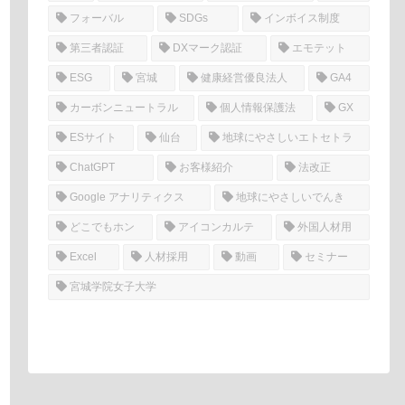
フォーバル
SDGs
インボイス制度
第三者認証
DXマーク認証
エモテット
ESG
宮城
健康経営優良法人
GA4
カーボンニュートラル
個人情報保護法
GX
ESサイト
仙台
地球にやさしいエトセトラ
ChatGPT
お客様紹介
法改正
Google アナリティクス
地球にやさしいでんき
どこでもホン
アイコンカルテ
外国人材用
Excel
人材採用
動画
セミナー
宮城学院女子大学