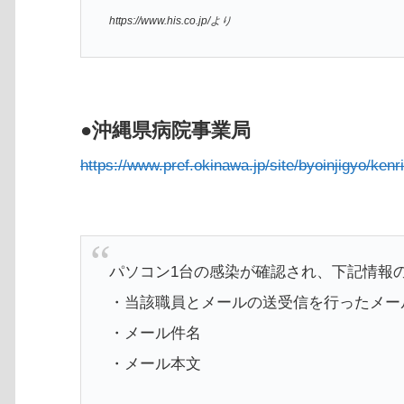
https://www.his.co.jp/より
●沖縄県病院事業局
https://www.pref.okinawa.jp/site/byoinjigyo/ken
パソコン1台の感染が確認され、下記情報
・当該職員とメールの送受信を行ったメー
・メール件名
・メール本文